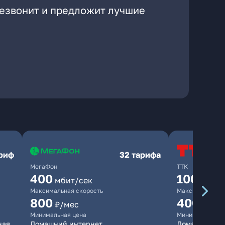
резвонит и предложит лучшие
ариф
32 тарифа
МегаФон
ТТК
400
100
мбит/сек
мбит/
Максимальная скорость
Максимальная 
800
400
₽/мес
₽/ме
Минимальная цена
Минимальная ц
ная
Домашний интернет
Домашний ин