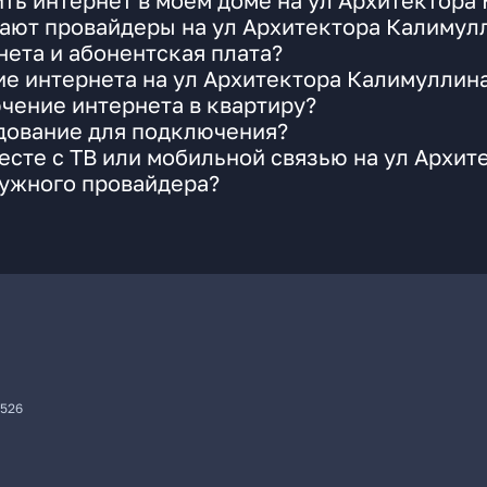
ть интернет в моем доме на ул Архитектора
ают провайдеры на ул Архитектора Калимул
ета и абонентская плата?
ие интернета на ул Архитектора Калимуллин
чение интернета в квартиру?
удование для подключения?
сте с ТВ или мобильной связью на ул Архит
нужного провайдера?
7526