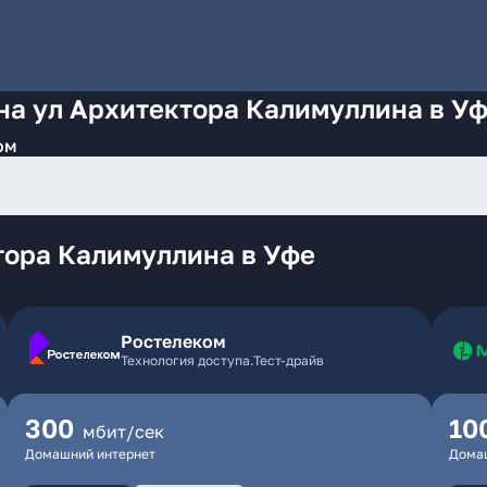
на ул Архитектора Калимуллина в У
ом
тора Калимуллина в Уфе
Ростелеком
Технология доступа.Тест-драйв
300
10
мбит/сек
Домашний интернет
Дома