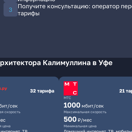
Получите консультацию: оператор пе
тарифы
Архитектора Калимуллина в Уфе
32 тарифа
21 т
МТС
1000
бит/сек
мбит/сек
я скорость
Максимальная скорость
500
ес
₽/мес
я цена
Минимальная цена
интернет, ТВ
Домашний интернет, ТВ, мобиль