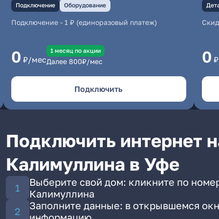
Подключение
Оборудование
Дет
Подключение
-
1 ₽ (единоразовый платеж)
Скид
1 месяц по акции
0
0
₽/мес
₽
Далее
800
₽/мес
Подключить
Подключить интернет н
Калимуллина в Уфе
Выберите свой дом: кликните по номер
Калимуллина
Заполните данные: в открывшемся окн
информацию