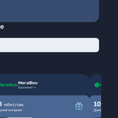
фе
МегаФон
Безлимит +
0
100
мбит/сек
мбит
шний интернет
Домашний инте