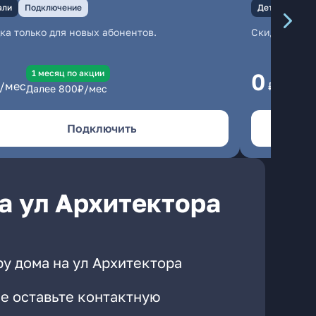
али
Подключение
Детали
Под
ка только для новых абонентов.
Скидка тольк
1 месяц по акции
1
0
/мес
₽/мес
Далее
800
₽/мес
Да
Подключить
а ул Архитектора
у дома на ул Архитектора
е оставьте контактную