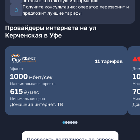
оставьте контактную информацию
Получите консультацию: оператор перезвонит и
предложит лучшие тарифы
Провайдеры интернета на ул
Керченская в Уфе
11 тарифов
Уфанет
Дом
1000
1
мбит/сек
Максимальная скорость
Мак
615
7
₽/мес
Минимальная цена
Мин
Домашний интернет, ТВ
До
Проверить доступность по адресу