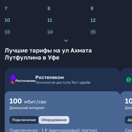
7
8
9
10
11
12
13
14
15
Лучшие тарифы на ул Ахмата
Лутфуллина в Уфе
Ростелеком
Технология доступа.Тест-драйв
100
1
мбит/сек
Домашний интернет
Дом
Подключение
Оборудование
Де
Подключение
-
1 ₽ (единоразовый платеж)
Ски