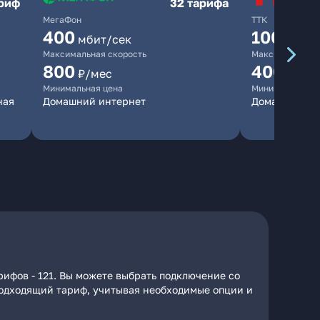
ариф
32 тарифа
МегаФон
ТТК
400
100
мбит/сек
мбит/
Максимальная скорость
Максимальная 
800
400
₽/мес
₽/ме
Минимальная цена
Минимальная ц
ная
Домашний интернет
Домашний ин
рифов - 121. Вы можете выбрать подключение со
 подходящий тариф, учитывая необходимые опции и