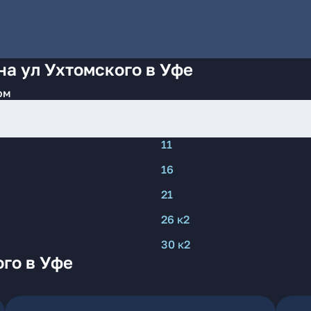
на ул Ухтомского в Уфе
ом
11
16
21
26 к2
30 к2
го в Уфе