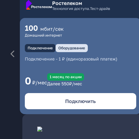
Ростелеком
Технология доступа.Тест-драйв
100
мбит/сек
Домашний интернет
Подключение
Оборудование
Подключение
-
1 ₽ (единоразовый платеж)
1 месяц по акции
0
₽/мес
Далее
550
₽/мес
Подключить