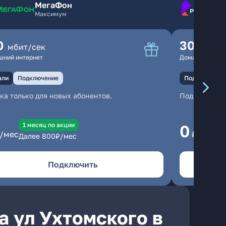
МегаФон
Максимум
0
300
мбит/сек
мбит
шний интернет
Домашний инте
али
Подключение
Подключение
ка только для новых абонентов.
Подключени
1 месяц по акции
1
0
/мес
₽/мес
Далее
800
₽/мес
Да
Подключить
а ул Ухтомского в