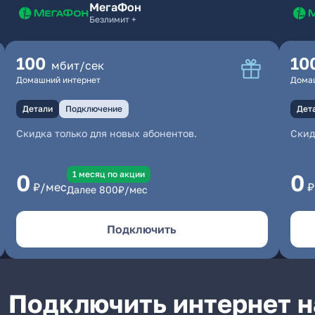
МегаФон
Безлимит +
100
10
мбит/сек
Домашний интернет
Дома
Детали
Подключение
Дет
Скидка только для новых абонентов.
Скид
1 месяц по акции
0
0
₽/мес
₽
Далее
800
₽/мес
Подключить
Подключить интернет н