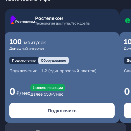
Ростелеком
Технология доступа.Тест-драйв
100
1
мбит/сек
Домашний интернет
Дом
Подключение
Оборудование
Де
Подключение
-
1 ₽ (единоразовый платеж)
Ски
1 месяц по акции
0
0
₽/мес
Далее
550
₽/мес
Подключить