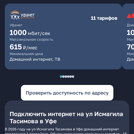
11 тарифов
Уфанет
Дом
1000
1
мбит/сек
Максимальная скорость
Мак
615
7
₽/мес
Минимальная цена
Мин
Домашний интернет, ТВ
До
Проверить доступность по адресу
Подключить интернет на ул Исмагила
Тасимова в Уфе
В 2026 году на ул Исмагила Тасимова в Уфе домашний интернет
предлагают 1 провайдер. Общее количество доступных тарифов - 16.