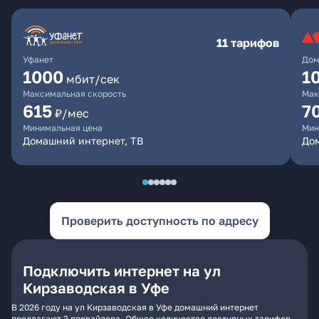
11 тарифов
Уфанет
Дом
1000
1
мбит/сек
Максимальная скорость
Мак
615
7
₽/мес
Минимальная цена
Мин
Домашний интернет, ТВ
До
Проверить доступность по адресу
Подключить интернет на ул
Кирзаводская в Уфе
В 2026 году на ул Кирзаводская в Уфе домашний интернет
предлагают 3 провайдера. Общее количество доступных тарифов -