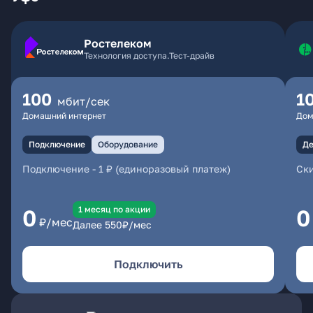
Ростелеком
Технология доступа.Тест-драйв
100
1
мбит/сек
Домашний интернет
Дом
Подключение
Оборудование
Де
Подключение
-
1 ₽ (единоразовый платеж)
Ски
1 месяц по акции
0
0
₽/мес
Далее
550
₽/мес
Подключить