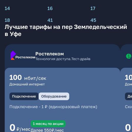
14
16
17
18
41
45
Лучшие тарифы на пер Земледельческий
в Уфе
Ростелеком
Технология доступа.Тест-драйв
100
1
мбит/сек
Домашний интернет
Дом
Подключение
Оборудование
Де
Подключение
-
1 ₽ (единоразовый платеж)
Ски
1 месяц по акции
0
0
₽/мес
Далее
550
₽/мес