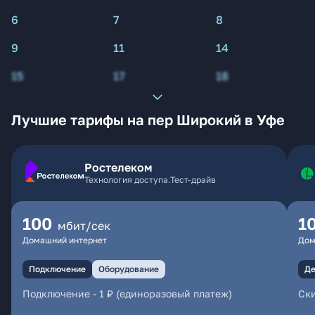
6
7
8
9
11
14
15
17
18
Лучшие тарифы на пер Широкий в Уфе
Ростелеком
Технология доступа.Тест-драйв
100
1
мбит/сек
Домашний интернет
Дом
Подключение
Оборудование
Де
Подключение
-
1 ₽ (единоразовый платеж)
Ски