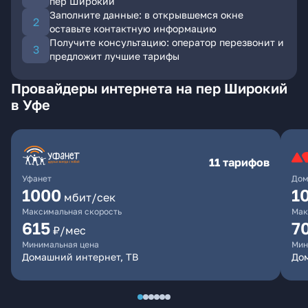
пер Широкий
Заполните данные: в открывшемся окне
оставьте контактную информацию
Получите консультацию: оператор перезвонит и
предложит лучшие тарифы
Провайдеры интернета на пер Широкий
в Уфе
11 тарифов
Уфанет
Дом
1000
1
мбит/сек
Максимальная скорость
Мак
615
7
₽/мес
Минимальная цена
Мин
Домашний интернет, ТВ
До