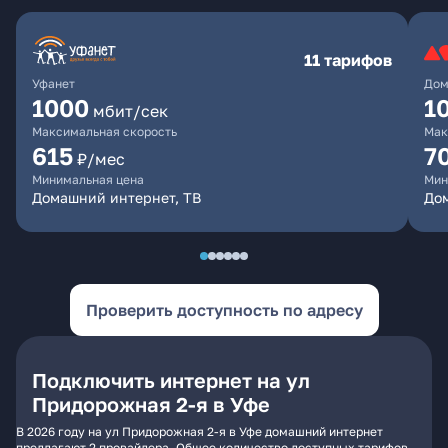
11 тарифов
Уфанет
Дом
1000
1
мбит/сек
Максимальная скорость
Мак
615
7
₽/мес
Минимальная цена
Мин
Домашний интернет, ТВ
До
Проверить доступность по адресу
Подключить интернет на ул
Придорожная 2-я в Уфе
В 2026 году на ул Придорожная 2-я в Уфе домашний интернет
предлагают 2 провайдера. Общее количество доступных тарифов -