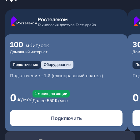
Ростелеком
Технология доступа.Тест-драйв
100
3
мбит/сек
Домашний интернет
Дом
Подключение
Оборудование
По
Подключение
-
1 ₽ (единоразовый платеж)
По
1 месяц по акции
0
0
₽/мес
Далее
550
₽/мес
Подключить