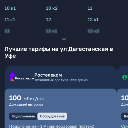
10 к1
10 к2
11
11 к1
12
12 к1
13
13 к1
13 к2
Лучшие тарифы на ул Дагестанская в
Уфе
Ростелеком
Технология доступа.Тест-драйв
100
1
мбит/сек
Домашний интернет
Дом
Подключение
Оборудование
Де
Подключение
-
1 ₽ (единоразовый платеж)
Ски