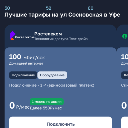
50
52
60
Лучшие тарифы на ул Сосновская в Уфе
Ростелеком
Технология доступа.Тест-драйв
100
1
мбит/сек
Домашний интернет
Дом
Подключение
Оборудование
Де
Подключение
-
1 ₽ (единоразовый платеж)
Ски
1 месяц по акции
0
0
₽/мес
Далее
550
₽/мес
Подключить