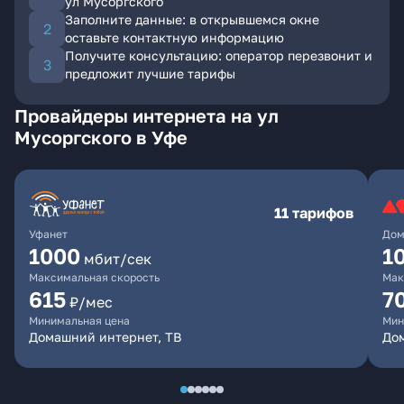
ул Мусоргского
Заполните данные: в открывшемся окне
оставьте контактную информацию
Получите консультацию: оператор перезвонит и
предложит лучшие тарифы
Провайдеры интернета на ул
Мусоргского в Уфе
11 тарифов
Уфанет
Дом
1000
1
мбит/сек
Максимальная скорость
Мак
615
7
₽/мес
Минимальная цена
Мин
Домашний интернет, ТВ
До