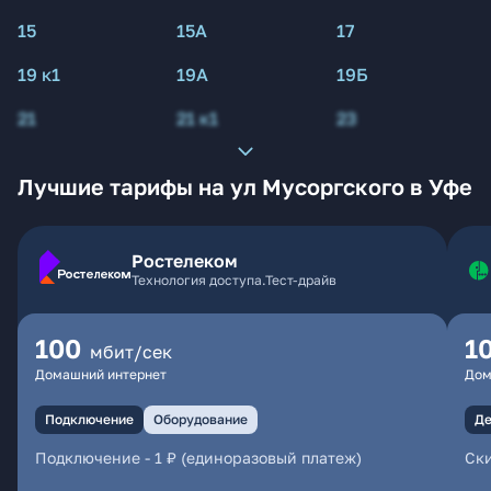
15
15А
17
19 к1
19А
19Б
21
21 к1
23
Лучшие тарифы на ул Мусоргского в Уфе
Ростелеком
Технология доступа.Тест-драйв
100
1
мбит/сек
Домашний интернет
Дом
Подключение
Оборудование
Де
Подключение
-
1 ₽ (единоразовый платеж)
Ски