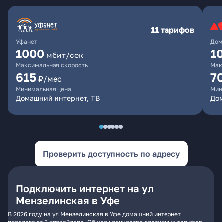
11 тарифов
Уфанет
Дом
1000
1
мбит/сек
Максимальная скорость
Мак
615
7
₽/мес
Минимальная цена
Мин
Домашний интернет, ТВ
До
Проверить доступность по адресу
Подключить интернет на ул
Мензелинская в Уфе
В 2026 году на ул Мензелинская в Уфе домашний интернет
предлагают 3 провайдера. Общее количество доступных тарифов -