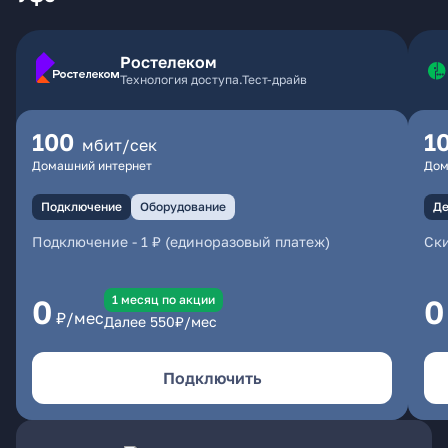
Ростелеком
Технология доступа.Тест-драйв
100
1
мбит/сек
Домашний интернет
Дом
Подключение
Оборудование
Де
Подключение
-
1 ₽ (единоразовый платеж)
Ски
1 месяц по акции
0
0
₽/мес
Далее
550
₽/мес
Подключить