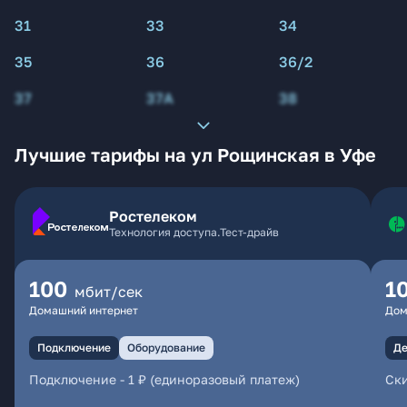
31
33
34
35
36
36/2
37
37А
38
Лучшие тарифы на ул Рощинская в Уфе
Ростелеком
Технология доступа.Тест-драйв
100
1
мбит/сек
Домашний интернет
Дом
Подключение
Оборудование
Де
Подключение
-
1 ₽ (единоразовый платеж)
Ски