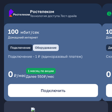
Ростелеком
Технология доступа.Тест-драйв
100
1
мбит/сек
Домашний интернет
Дом
Подключение
Оборудование
Де
Подключение
-
1 ₽ (единоразовый платеж)
Ски
1 месяц по акции
0
0
₽/мес
Далее
550
₽/мес
Подключить