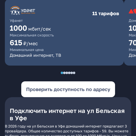
11 тарифов
Уфанет
Дом
1000
1
мбит/сек
Максимальная скорость
Мак
615
7
₽/мес
Минимальная цена
Мин
Домашний интернет, ТВ
До
Проверить доступность по адресу
Подключить интернет на ул Бельская
в Уфе
В 2026 году на ул Бельская в Уфе домашний интернет предлагают 3
провайдера. Общее количество доступных тарифов - 59. Вы можете
выбрать подключение со скоростью от 100 до 1000 Мбит/с. Цены на