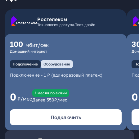
Ростелеком
Технология доступа.Тест-драйв
100
3
мбит/сек
Домашний интернет
Дом
Подключение
Оборудование
По
Подключение
-
1 ₽ (единоразовый платеж)
По
1 месяц по акции
0
0
₽/мес
Далее
550
₽/мес
Подключить