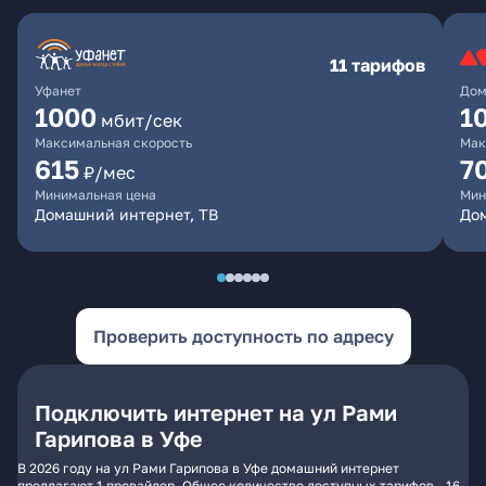
11 тарифов
Уфанет
Дом
1000
1
мбит/сек
Максимальная скорость
Мак
615
7
₽/мес
Минимальная цена
Мин
Домашний интернет, ТВ
До
Проверить доступность по адресу
Подключить интернет на ул Рами
Гарипова в Уфе
В 2026 году на ул Рами Гарипова в Уфе домашний интернет
предлагают 1 провайдер. Общее количество доступных тарифов - 16.