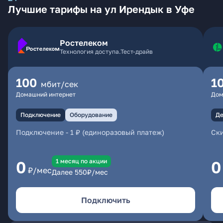
Лучшие тарифы на ул Ирендык в Уфе
Ростелеком
Технология доступа.Тест-драйв
100
1
мбит/сек
Домашний интернет
Дом
Подключение
Оборудование
Де
Подключение
-
1 ₽ (единоразовый платеж)
Ски
1 месяц по акции
0
0
₽/мес
Далее
550
₽/мес
Подключить