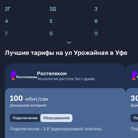
2Г
2Д
3
4
5
6
7
8
9
Лучшие тарифы на ул Урожайная в Уфе
Ростелеком
Технология доступа.Тест-драйв
100
3
мбит/сек
Домашний интернет
Дом
Подключение
Оборудование
По
Подключение
-
1 ₽ (единоразовый платеж)
По