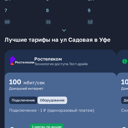
7
8
9
10
11
12
Лучшие тарифы на ул Садовая в Уфе
Ростелеком
Технология доступа.Тест-драйв
100
1
мбит/сек
Домашний интернет
Дом
Подключение
Оборудование
Де
Подключение
-
1 ₽ (единоразовый платеж)
Ски
1 месяц по акции