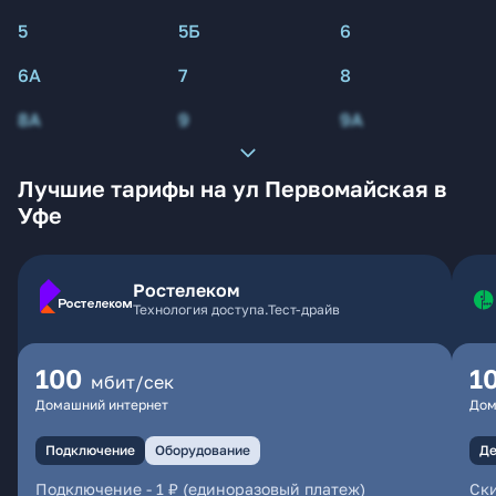
5
5Б
6
6А
7
8
8А
9
9А
Лучшие тарифы на ул Первомайская в
Уфе
Ростелеком
Технология доступа.Тест-драйв
100
1
мбит/сек
Домашний интернет
Дом
Подключение
Оборудование
Де
Подключение
-
1 ₽ (единоразовый платеж)
Ски