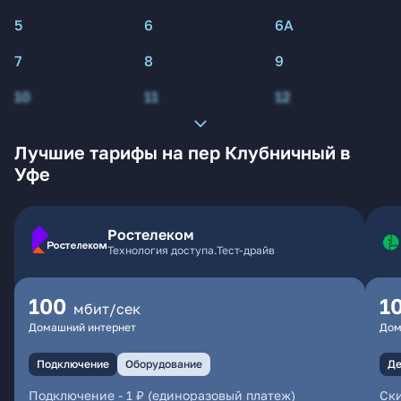
5
6
6А
7
8
9
10
11
12
Лучшие тарифы на пер Клубничный в
Уфе
Ростелеком
Технология доступа.Тест-драйв
100
1
мбит/сек
Домашний интернет
Дом
Подключение
Оборудование
Де
Подключение
-
1 ₽ (единоразовый платеж)
Ски