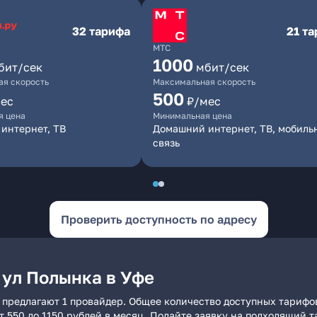
32 тарифа
21 т
МТС
1000
бит/сек
мбит/сек
я скорость
Максимальная скорость
500
ес
₽/мес
я цена
Минимальная цена
интернет, ТВ
Домашний интернет, ТВ, мобиль
связь
Проверить доступность по адресу
 ул Полынка в Уфе
 предлагают 1 провайдер. Общее количество доступных тарифов
от 550 до 1150 рублей в месяц. Подайте заявку на подходящий 