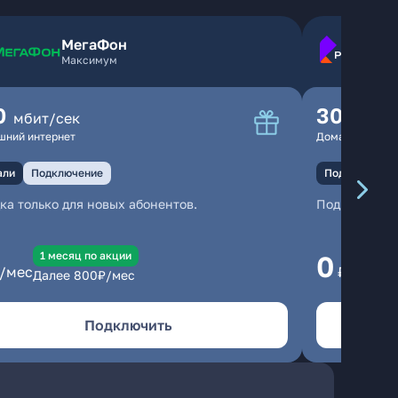
МегаФон
Максимум
0
300
мбит/сек
мбит
шний интернет
Домашний инте
али
Подключение
Подключение
ка только для новых абонентов.
Подключени
1 месяц по акции
1
0
/мес
₽/мес
Далее
800
₽/мес
Да
Подключить