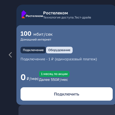
Ростелеком
Технология доступа.Тест-драйв
100
мбит/сек
Домашний интернет
Подключение
Оборудование
Подключение
-
1 ₽ (единоразовый платеж)
1 месяц по акции
0
₽/мес
Далее
550
₽/мес
Подключить