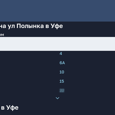
на ул Полынка в Уфе
ом
4
6А
10
15
22
 в Уфе