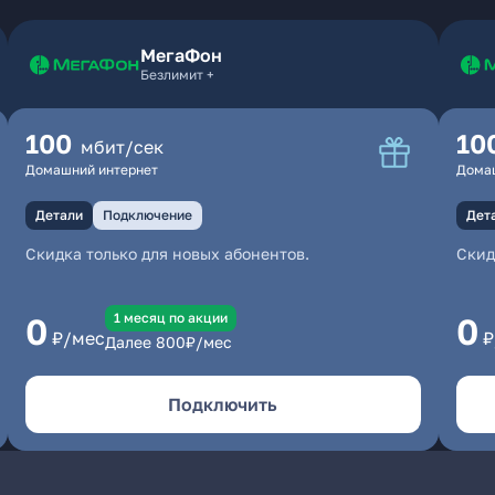
МегаФон
Безлимит +
100
10
мбит/сек
Домашний интернет
Дома
Детали
Подключение
Дет
Скидка только для новых абонентов.
Скид
1 месяц по акции
0
0
₽/мес
₽
Далее
800
₽/мес
Подключить