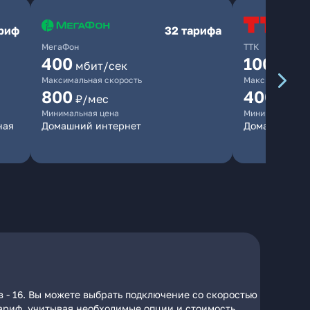
ариф
32 тарифа
МегаФон
ТТК
400
100
мбит/сек
мбит/
Максимальная скорость
Максимальная 
800
400
₽/мес
₽/ме
Минимальная цена
Минимальная ц
ная
Домашний интернет
Домашний ин
 - 16. Вы можете выбрать подключение со скоростью
тариф, учитывая необходимые опции и стоимость.