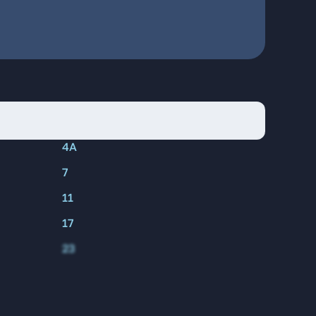
4А
7
11
17
23