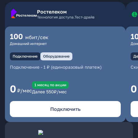
Ростелеком
Технология доступа.Тест-драйв
100
1
мбит/сек
Домашний интернет
Дом
Подключение
Оборудование
Де
Подключение
-
1 ₽ (единоразовый платеж)
Ски
1 месяц по акции
0
0
₽/мес
Далее
550
₽/мес
Подключить