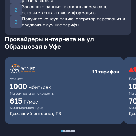
ул Образцовая
Заполните данные: в открывшемся окне
оставьте контактную информацию
Получите консультацию: оператор перезвонит и
предложит лучшие тарифы
Провайдеры интернета на ул
Образцовая в Уфе
11 тарифов
Уфанет
Дом
1000
1
мбит/сек
Максимальная скорость
Мак
615
7
₽/мес
Минимальная цена
Мин
Домашний интернет, ТВ
До