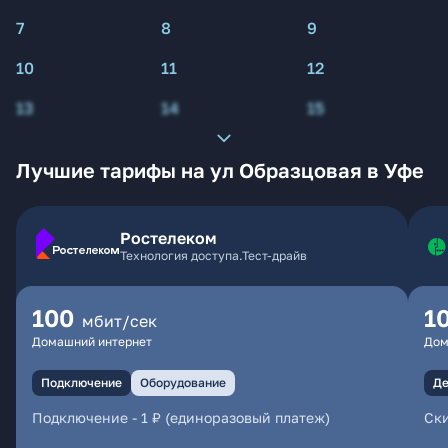
7
8
9
10
11
12
13
14
15
Лучшие тарифы на ул Образцовая в Уфе
Ростелеком
Технология доступа.Тест-драйв
100
1
мбит/сек
Домашний интернет
Дом
Подключение
Оборудование
Де
Подключение
-
1 ₽ (единоразовый платеж)
Ски