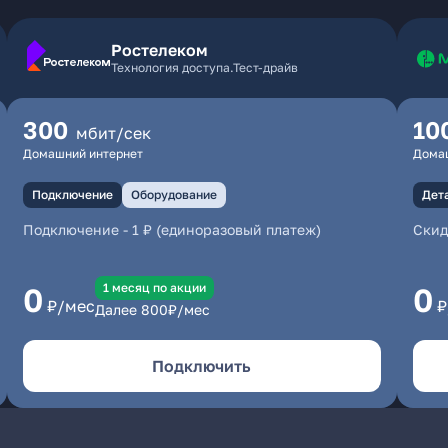
Ростелеком
Технология доступа.Тест-драйв
300
10
мбит/сек
Домашний интернет
Дома
Подключение
Оборудование
Дет
Подключение
-
1 ₽ (единоразовый платеж)
Скид
1 месяц по акции
0
0
₽/мес
₽
Далее
800
₽/мес
Подключить