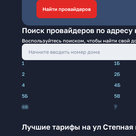
Найти провайдеров
Поиск провайдеров по адресу 
Воспользуйтесь поиском, чтобы найти свой д
1
1Б
2
2Б
4
4Б
5Б
5В
6В
7
Лучшие тарифы на ул Степная 