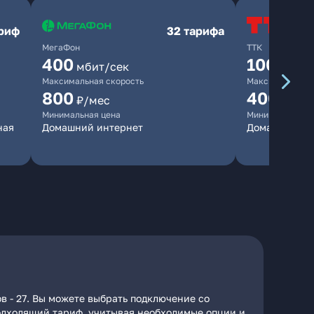
ариф
32 тарифа
МегаФон
ТТК
400
100
мбит/сек
мбит/
Максимальная скорость
Максимальная 
800
400
₽/мес
₽/ме
Минимальная цена
Минимальная ц
ная
Домашний интернет
Домашний ин
в - 27. Вы можете выбрать подключение со
 подходящий тариф, учитывая необходимые опции и