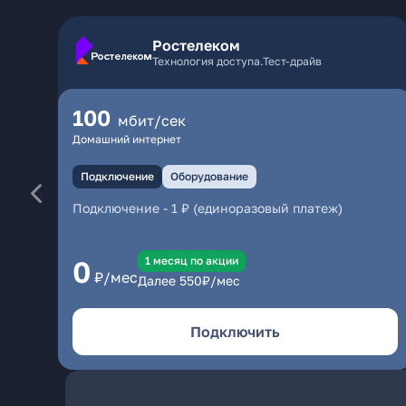
Ростелеком
Технология доступа.Тест-драйв
100
мбит/сек
Домашний интернет
Подключение
Оборудование
Подключение
-
1 ₽ (единоразовый платеж)
1 месяц по акции
0
₽/мес
Далее
550
₽/мес
Подключить