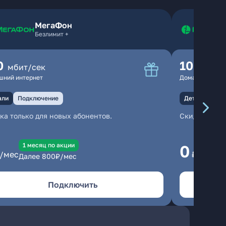
МегаФон
Безлимит +
0
100
мбит/сек
мбит
шний интернет
Домашний инте
али
Подключение
Детали
Под
ка только для новых абонентов.
Скидка тольк
1 месяц по акции
1
0
/мес
₽/мес
Далее
800
₽/мес
Да
Подключить