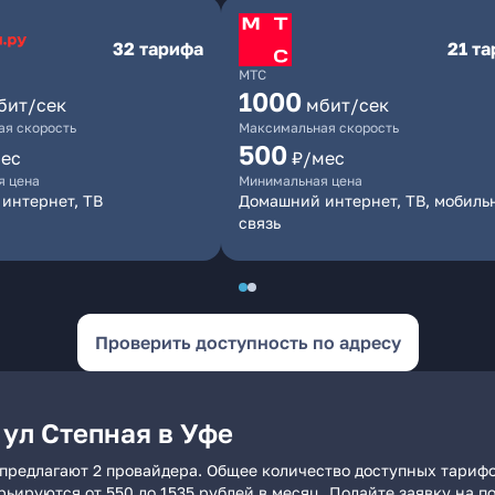
32 тарифа
21 т
МТС
1000
бит/сек
мбит/сек
я скорость
Максимальная скорость
500
ес
₽/мес
я цена
Минимальная цена
интернет, ТВ
Домашний интернет, ТВ, мобиль
связь
Проверить доступность по адресу
ул Степная в Уфе
 предлагают 2 провайдера. Общее количество доступных тарифо
арьируются от 550 до 1535 рублей в месяц. Подайте заявку на