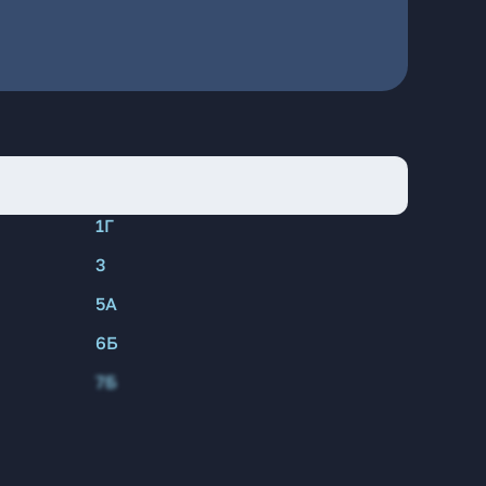
1Г
3
5А
6Б
7Б