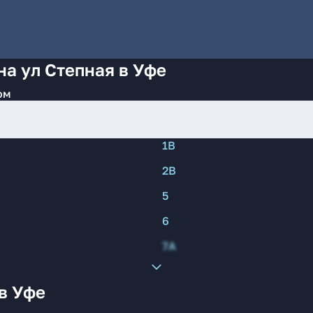
на ул Степная в Уфе
ом
1В
2В
5
6
7А
в Уфе