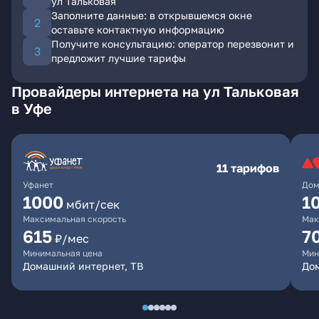
ул Тальковая
Заполните данные: в открывшемся окне
оставьте контактную информацию
Получите консультацию: оператор перезвонит и
предложит лучшие тарифы
Провайдеры интернета на ул Тальковая
в Уфе
11 тарифов
Уфанет
Дом
1000
1
мбит/сек
Максимальная скорость
Мак
615
7
₽/мес
Минимальная цена
Мин
Домашний интернет, ТВ
До