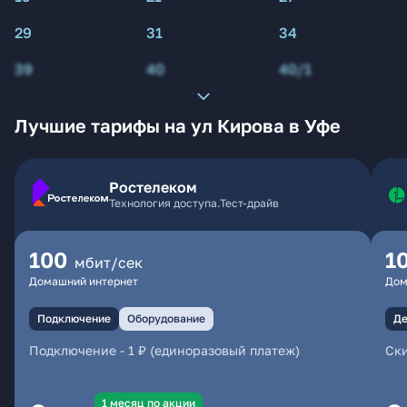
29
31
34
39
40
40/1
Лучшие тарифы на ул Кирова в Уфе
Ростелеком
Технология доступа.Тест-драйв
100
1
мбит/сек
Домашний интернет
Дом
Подключение
Оборудование
Де
Подключение
-
1 ₽ (единоразовый платеж)
Ски
1 месяц по акции