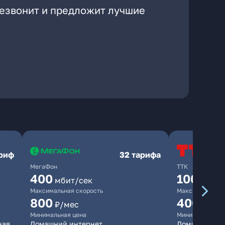
резвонит и предложит лучшие
ариф
32 тарифа
МегаФон
ТТК
400
100
мбит/сек
мбит/
Максимальная скорость
Максимальная 
800
400
₽/мес
₽/ме
Минимальная цена
Минимальная ц
ная
Домашний интернет
Домашний ин