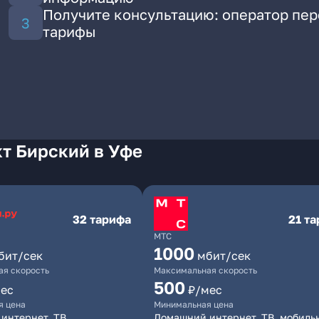
Получите консультацию: оператор пе
тарифы
т Бирский в Уфе
32 тарифа
21 т
МТС
1000
бит/сек
мбит/сек
я скорость
Максимальная скорость
500
ес
₽/мес
я цена
Минимальная цена
интернет, ТВ
Домашний интернет, ТВ, мобиль