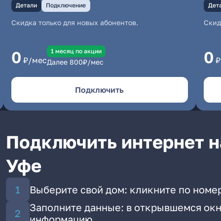
Детали
Подключение
Дет
Скидка только для новых абонентов.
Скид
1 месяц по акции
0
0
₽/мес
₽
Далее
800
₽/мес
Подключить
Подключить интернет н
Уфе
Выберите свой дом: кликните по номер
Заполните данные: в открывшемся окн
информацию