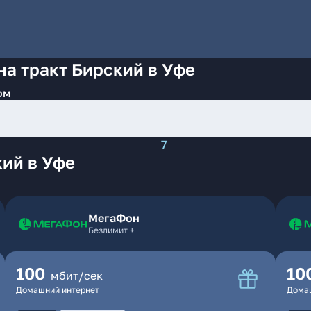
на тракт Бирский в Уфе
ом
7
кий в Уфе
МегаФон
Безлимит +
100
10
мбит/сек
Домашний интернет
Дома