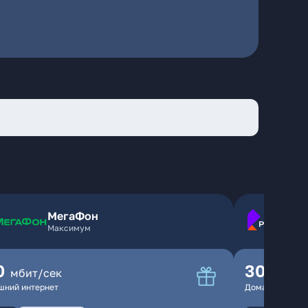
МегаФон
Максимум
0
300
мбит/сек
мбит
шний интернет
Домашний инте