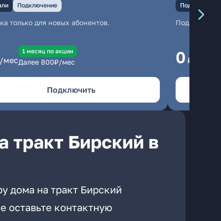
али
Подключение
Подключение
ка только для новых абонентов.
Подключени
1 месяц по акции
1
0
/мес
₽/мес
Далее
800
₽/мес
Да
Подключить
а тракт Бирский в
у дома на тракт Бирский
е оставьте контактную