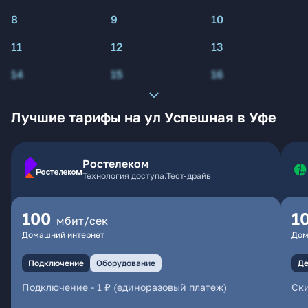
8
9
10
11
12
13
14
15
16
Лучшие тарифы на ул Успешная в Уфе
Ростелеком
Технология доступа.Тест-драйв
100
1
мбит/сек
Домашний интернет
Дом
Подключение
Оборудование
Де
Подключение
-
1 ₽ (единоразовый платеж)
Ски