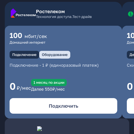
Ростелеком
Технология доступа.Тест-драйв
100
1
мбит/сек
Домашний интернет
Дом
Подключение
Оборудование
Де
Подключение
-
1 ₽ (единоразовый платеж)
Ски
1 месяц по акции
0
0
₽/мес
Далее
550
₽/мес
Подключить