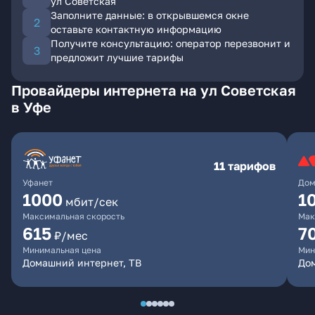
ул Советская
Заполните данные: в открывшемся окне
оставьте контактную информацию
Получите консультацию: оператор перезвонит и
предложит лучшие тарифы
Провайдеры интернета на ул Советская
в Уфе
11 тарифов
Уфанет
Дом
1000
1
мбит/сек
Максимальная скорость
Мак
615
7
₽/мес
Минимальная цена
Мин
Домашний интернет, ТВ
До