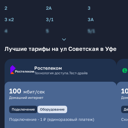
2
2А
3
3 к2
3/1
3А
4
5
5/1
Лучшие тарифы на ул Советская в Уфе
Ростелеком
Технология доступа.Тест-драйв
100
1
мбит/сек
Домашний интернет
Дом
Подключение
Оборудование
Де
Подключение
-
1 ₽ (единоразовый платеж)
Ски