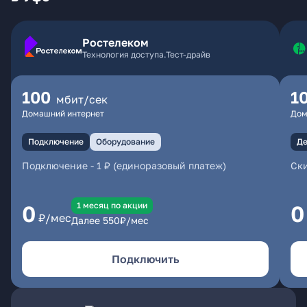
Ростелеком
Технология доступа.Тест-драйв
100
1
мбит/сек
Домашний интернет
Дом
Подключение
Оборудование
Де
Подключение
-
1 ₽ (единоразовый платеж)
Ски
1 месяц по акции
0
0
₽/мес
Далее
550
₽/мес
Подключить