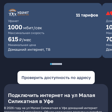
11 тарифов
Уфанет
Дом
1000
1
мбит/сек
Максимальная скорость
Мак
615
7
₽/мес
Минимальная цена
Мин
Домашний интернет, ТВ
До
Проверить доступность по адресу
Подключить интернет на ул Малая
Силикатная в Уфе
В 2026 году на ул Малая Силикатная в Уфе домашний интернет
предлагают 2 провайдера. Общее количество доступных тарифов -