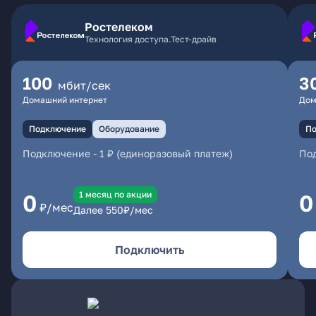
Ростелеком
Технология доступа.Тест-драйв
100
3
мбит/сек
Домашний интернет
Дом
Подключение
Оборудование
По
Подключение
-
1 ₽ (единоразовый платеж)
По
1 месяц по акции
0
0
₽/мес
Далее
550
₽/мес
Подключить