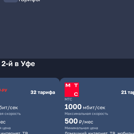
 2-й в Уфе
32 тарифа
21 т
МТС
1000
бит/сек
мбит/сек
я скорость
Максимальная скорость
500
ес
₽/мес
я цена
Минимальная цена
интернет, ТВ
Домашний интернет, ТВ, мобиль