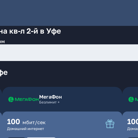
а кв-л 2-й в Уфе
ом
фе
МегаФон
Безлимит +
100
10
мбит/сек
Домашний интернет
Дома