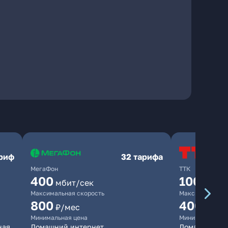
ариф
32 тарифа
МегаФон
ТТК
400
100
мбит/сек
мбит/
Максимальная скорость
Максимальная 
800
400
₽/мес
₽/ме
Минимальная цена
Минимальная ц
ная
Домашний интернет
Домашний ин