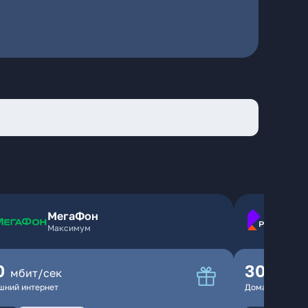
МегаФон
Максимум
0
300
мбит/сек
мбит
шний интернет
Домашний инте