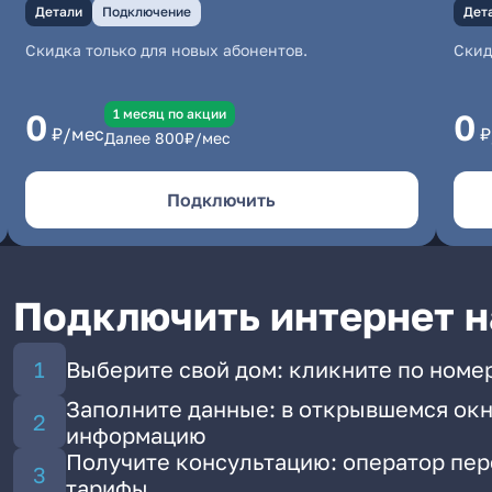
Детали
Подключение
Дет
Скидка только для новых абонентов.
Скид
1 месяц по акции
0
0
₽/мес
₽
Далее
800
₽/мес
Подключить
Подключить интернет на
Выберите свой дом: кликните по номер
Заполните данные: в открывшемся окн
информацию
Получите консультацию: оператор пе
тарифы