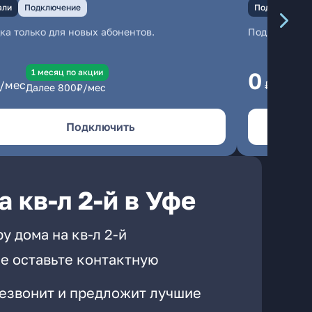
али
Подключение
Подключение
ка только для новых абонентов.
Подключени
1 месяц по акции
1
0
/мес
₽/мес
Далее
800
₽/мес
Да
Подключить
 кв-л 2-й в Уфе
у дома на кв-л 2-й
е оставьте контактную
резвонит и предложит лучшие