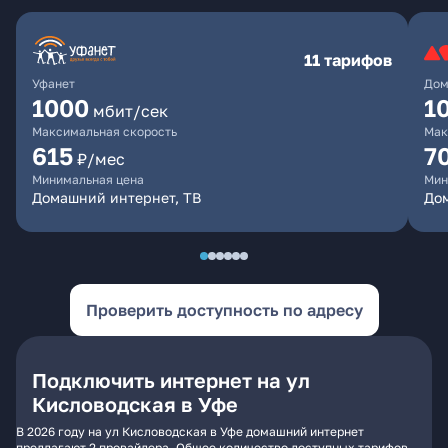
11 тарифов
Уфанет
Дом
1000
1
мбит/сек
Максимальная скорость
Мак
615
7
₽/мес
Минимальная цена
Мин
Домашний интернет, ТВ
До
Проверить доступность по адресу
Подключить интернет на ул
Кисловодская в Уфе
В 2026 году на ул Кисловодская в Уфе домашний интернет
предлагают 2 провайдера. Общее количество доступных тарифов -