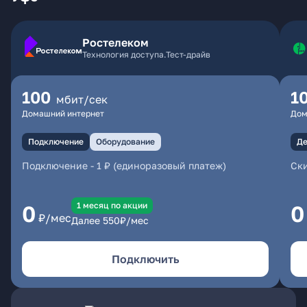
Ростелеком
Технология доступа.Тест-драйв
100
1
мбит/сек
Домашний интернет
Дом
Подключение
Оборудование
Де
Подключение
-
1 ₽ (единоразовый платеж)
Ски
1 месяц по акции
0
0
₽/мес
Далее
550
₽/мес
Подключить