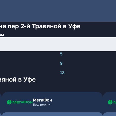
а пер 2-й Травяной в Уфе
ом
5
9
13
вяной в Уфе
МегаФон
Безлимит +