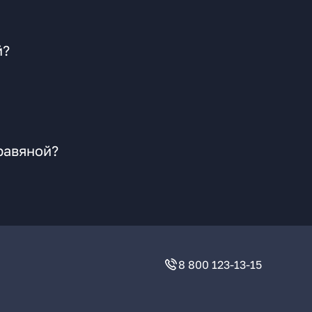
й?
равяной?
8 800 123-13-15