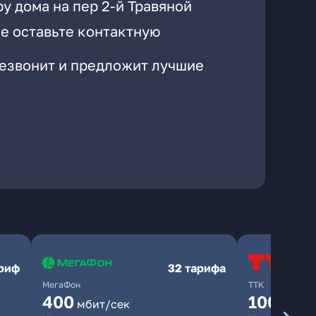
у дома на пер 2-й Травяной
е оставьте контактную
резвонит и предложит лучшие
ариф
32 тарифа
МегаФон
ТТК
400
100
мбит/сек
мбит/