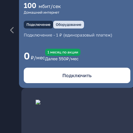
100
мбит/сек
Домашний интернет
Подключение
Оборудование
Подключение
-
1 ₽ (единоразовый платеж)
1 месяц по акции
0
₽/мес
Далее
550
₽/мес
Подключить