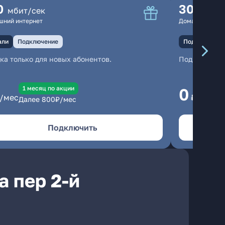
0
300
мбит/сек
мбит
шний интернет
Домашний инте
али
Подключение
Подключение
ка только для новых абонентов.
Подключени
1 месяц по акции
1
0
/мес
₽/мес
Далее
800
₽/мес
Да
Подключить
а пер 2-й