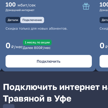
100
10
мбит/сек
Домашний интернет
Дома
Детали
Подключение
Дет
Скидка только для новых абонентов.
Скид
1 месяц по акции
0
0
₽/мес
₽
Далее
800
₽/мес
Подключить
Подключить интернет н
Травяной в Уфе