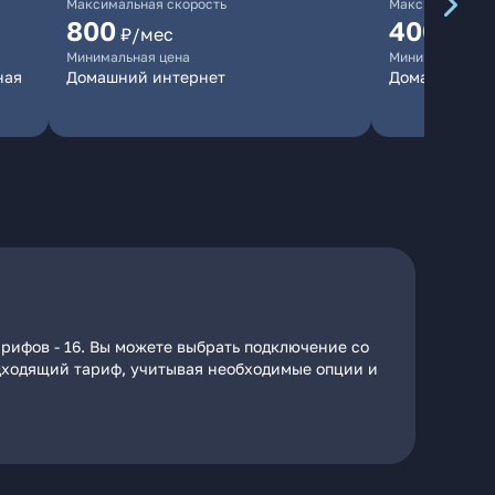
Максимальная скорость
Максимальная 
800
400
₽/мес
₽/ме
Минимальная цена
Минимальная ц
ная
Домашний интернет
Домашний ин
арифов - 16. Вы можете выбрать подключение со
подходящий тариф, учитывая необходимые опции и