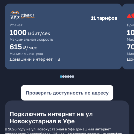
11 тарифов
Уфанет
Дом
1000
1
мбит/сек
Максимальная скорость
Мак
615
7
₽/мес
Минимальная цена
Мин
Домашний интернет, ТВ
До
Проверить доступность по адресу
Подключить интернет на ул
Новокустарная в Уфе
В 2026 году на ул Новокустарная в Уфе домашний интернет
предлагают 3 провайдера. Общее количество доступных тарифов -