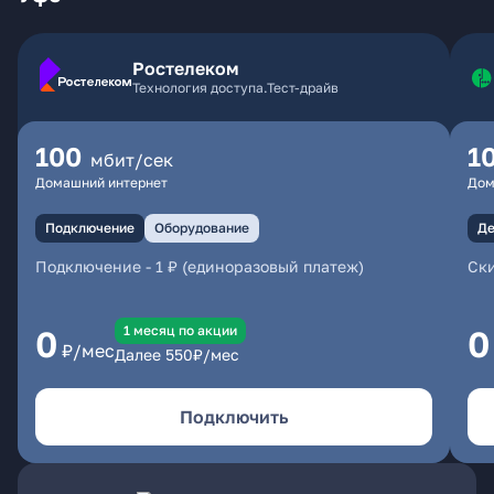
Ростелеком
Технология доступа.Тест-драйв
100
1
мбит/сек
Домашний интернет
Дом
Подключение
Оборудование
Де
Подключение
-
1 ₽ (единоразовый платеж)
Ски
1 месяц по акции
0
0
₽/мес
Далее
550
₽/мес
Подключить