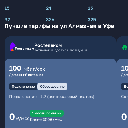
15
24
25
32
32А
32Б
Лучшие тарифы на ул Алмазная в Уфе
Ростелеком
Технология доступа.Тест-драйв
100
1
мбит/сек
Домашний интернет
Дом
Подключение
Оборудование
Де
Подключение
-
1 ₽ (единоразовый платеж)
Ски
1 месяц по акции
0
0
₽/мес
Далее
550
₽/мес