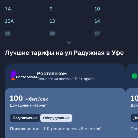
7А
9
10
10А
13
14
15
16
17
Лучшие тарифы на ул Радужная в Уфе
Ростелеком
Технология доступа.Тест-драйв
100
1
мбит/сек
Домашний интернет
Дом
Подключение
Оборудование
Де
Подключение
-
1 ₽ (единоразовый платеж)
Ски