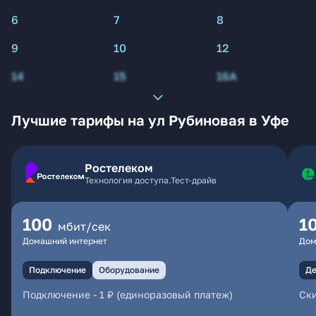
6
7
8
9
10
12
14
15
16А
Лучшие тарифы на ул Рубиновая в Уфе
Ростелеком
Технология доступа.Тест-драйв
100
1
мбит/сек
Домашний интернет
Дом
Подключение
Оборудование
Де
Подключение
-
1 ₽ (единоразовый платеж)
Ски