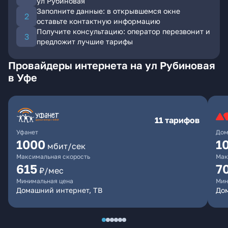
ул Рубиновая
Заполните данные: в открывшемся окне
оставьте контактную информацию
Получите консультацию: оператор перезвонит и
предложит лучшие тарифы
Провайдеры интернета на ул Рубиновая
в Уфе
11 тарифов
Уфанет
Дом
1000
1
мбит/сек
Максимальная скорость
Мак
615
7
₽/мес
Минимальная цена
Мин
Домашний интернет, ТВ
До