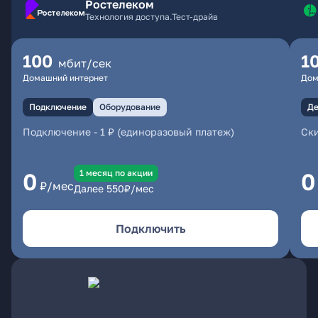
Ростелеком
Технология доступа.Тест-драйв
100
1
мбит/сек
Домашний интернет
Дом
Подключение
Оборудование
Де
Подключение
-
1 ₽ (единоразовый платеж)
Ски
1 месяц по акции
0
0
₽/мес
Далее
550
₽/мес
Подключить