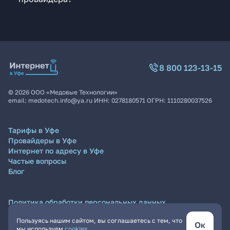
8 800 123-13-15
©
2026
ООО «Медовые Технологии»
email:
medotech.info@ya.ru
ИНН:
0278180571
ОГРН:
1110280037526
Тарифы в Уфе
Провайдеры в Уфе
Интернет по адресу в Уфе
Частые вопросы
Блог
Политика обработки персональных данных
Согласие на обработку персональных данных
Пользуясь нашим сайтом, вы соглашаетесь с тем, что
Пользовательское соглашение
Ок
мы используем
cookies