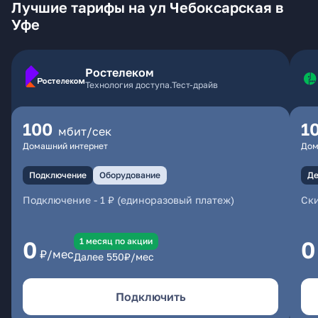
Лучшие тарифы на ул Чебоксарская в
Уфе
Ростелеком
Технология доступа.Тест-драйв
100
1
мбит/сек
Домашний интернет
Дом
Подключение
Оборудование
Де
Подключение
-
1 ₽ (единоразовый платеж)
Ски
1 месяц по акции
0
0
₽/мес
Далее
550
₽/мес
Подключить