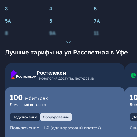
3
4
5
5А
6
7А
8
9А
11
Лучшие тарифы на ул Рассветная в Уфе
Ростелеком
Технология доступа.Тест-драйв
100
1
мбит/сек
Домашний интернет
Дом
Подключение
Оборудование
Де
Подключение
-
1 ₽ (единоразовый платеж)
Ски