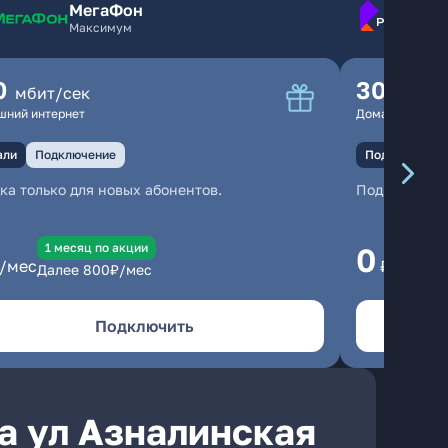
МегаФон
Максимум
0
300
мбит/сек
мбит
шний интернет
Домашний инте
али
Подключение
Подключение
ка только для новых абонентов.
Подключени
1 месяц по акции
1
0
/мес
₽/мес
Далее
800
₽/мес
Да
Подключить
а ул Азналинская