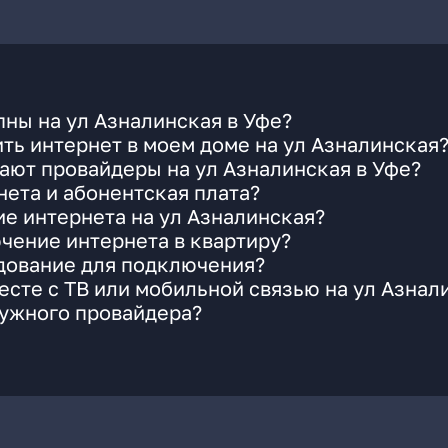
ны на ул Азналинская в Уфе?
ть интернет в моем доме на ул Азналинская
ают провайдеры на ул Азналинская в Уфе?
ета и абонентская плата?
ие интернета на ул Азналинская?
чение интернета в квартиру?
удование для подключения?
сте с ТВ или мобильной связью на ул Азнал
нужного провайдера?