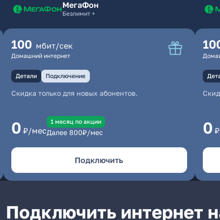
МегаФон
Безлимит +
100
10
мбит/сек
Домашний интернет
Дома
Детали
Подключение
Дет
Скидка только для новых абонентов.
Скид
1 месяц по акции
0
0
₽/мес
₽
Далее
800
₽/мес
Подключить
Подключить интернет н