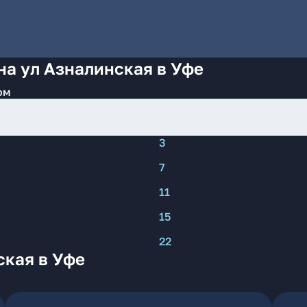
на ул Азналинская в Уфе
ом
3
7
11
15
22
ская в Уфе