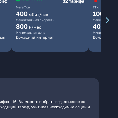
ариф
32 тарифа
МегаФон
ТТК
400
100
мбит/сек
мбит/
Максимальная скорость
Максимальная 
800
400
₽/мес
₽/ме
Минимальная цена
Минимальная ц
ная
Домашний интернет
Домашний ин
ифов - 16. Вы можете выбрать подключение со
подходящий тариф, учитывая необходимые опции и