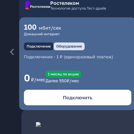
Ростелеком
Технология доступа.Тест-драйв
100
мбит/сек
Домашний интернет
Подключение
Оборудование
Подключение
-
1 ₽ (единоразовый платеж)
1 месяц по акции
0
₽/мес
Далее
550
₽/мес
Подключить