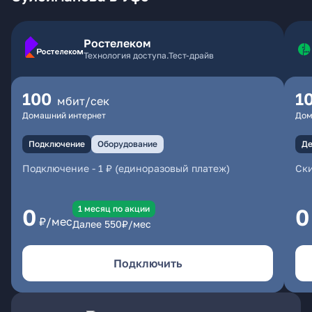
Ростелеком
Технология доступа.Тест-драйв
100
1
мбит/сек
Домашний интернет
Дом
Подключение
Оборудование
Де
Подключение
-
1 ₽ (единоразовый платеж)
Ски
1 месяц по акции
0
0
₽/мес
Далее
550
₽/мес
Подключить