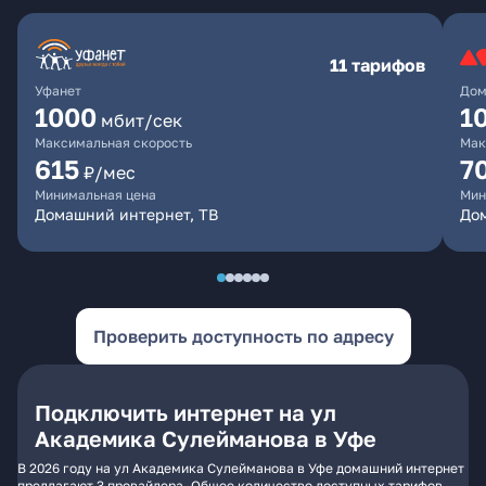
11 тарифов
Уфанет
Дом
1000
1
мбит/сек
Максимальная скорость
Мак
615
7
₽/мес
Минимальная цена
Мин
Домашний интернет, ТВ
До
Проверить доступность по адресу
Подключить интернет на ул
Академика Сулейманова в Уфе
В 2026 году на ул Академика Сулейманова в Уфе домашний интернет
предлагают 3 провайдера. Общее количество доступных тарифов -