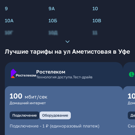
9
9А
10
10А
10Б
10В
10Г
10Д
11
Лучшие тарифы на ул Аметистовая в Уфе
Ростелеком
Технология доступа.Тест-драйв
100
1
мбит/сек
Домашний интернет
Дом
Подключение
Оборудование
Де
Подключение
-
1 ₽ (единоразовый платеж)
Ски