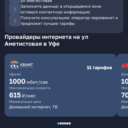
ул Аметистовая
Заполните данные: в открывшемся окне
оставьте контактную информацию
Получите консультацию: оператор перезвонит и
предложит лучшие тарифы
Провайдеры интернета на ул
Аметистовая в Уфе
11 тарифов
Уфанет
Дом
1000
1
мбит/сек
Максимальная скорость
Мак
615
7
₽/мес
Минимальная цена
Мин
Домашний интернет, ТВ
До