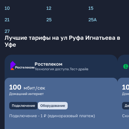
10
12
15
21
25
25А
27
Лучшие тарифы на ул Руфа Игнатьева в
Уфе
Ростелеком
Технология доступа.Тест-драйв
100
1
мбит/сек
Домашний интернет
Дом
Подключение
Оборудование
Де
Подключение
-
1 ₽ (единоразовый платеж)
Ски