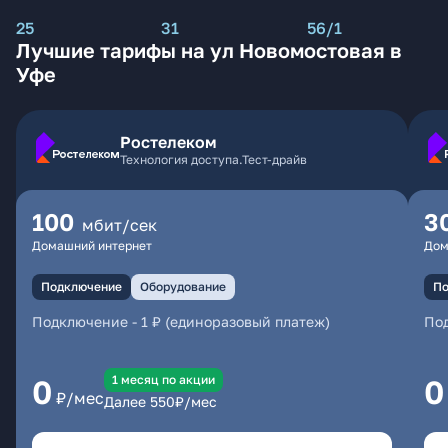
25
31
56/1
Лучшие тарифы на ул Новомостовая в
Уфе
Ростелеком
Технология доступа.Тест-драйв
100
3
мбит/сек
Домашний интернет
Дом
Подключение
Оборудование
По
Подключение
-
1 ₽ (единоразовый платеж)
По
1 месяц по акции
0
0
₽/мес
Далее
550
₽/мес