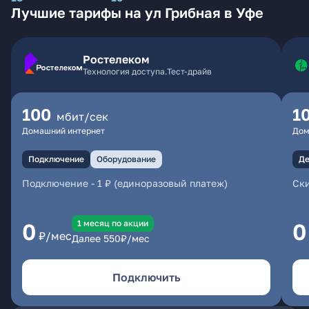
Лучшие тарифы на ул Грибная в Уфе
Ростелеком
Технология доступа.Тест-драйв
100
1
мбит/сек
Домашний интернет
Дом
Подключение
Оборудование
Де
Подключение
-
1 ₽ (единоразовый платеж)
Ски
1 месяц по акции
0
0
₽/мес
Далее
550
₽/мес
Подключить