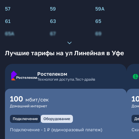
57
59
59А
61
63
65
65А
67
69
Лучшие тарифы на ул Линейная в Уфе
Ростелеком
Технология доступа.Тест-драйв
100
1
мбит/сек
Домашний интернет
Дом
Подключение
Оборудование
Де
Подключение
-
1 ₽ (единоразовый платеж)
Ски